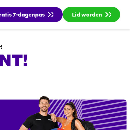
ratis 7-dagenpas
Lid worden
!
NT!