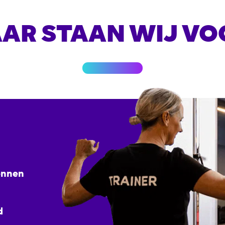
AR STAAN WIJ VO
kennen
d