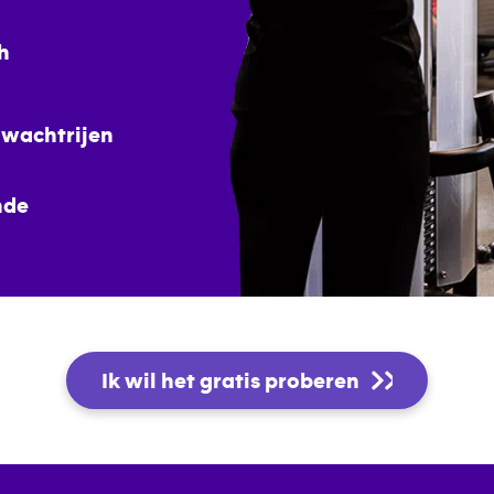
h
 wachtrijen
nde
Ik wil het gratis proberen