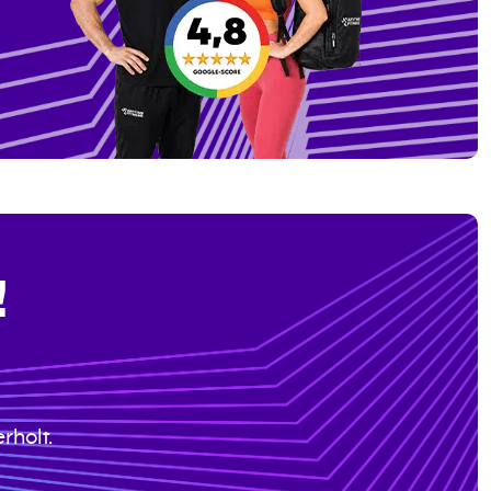
!
rholt.